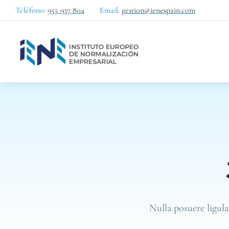
Teléfono:
955 937 804
Email:
gestion@ienespain.com
Nulla posuere ligula