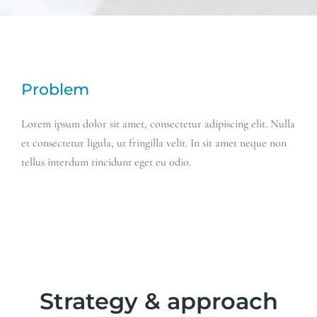
Problem
Lorem ipsum dolor sit amet, consectetur adipiscing elit. Nulla
et consectetur ligula, ut fringilla velit. In sit amet neque non
tellus interdum tincidunt eget eu odio.
Strategy & approach