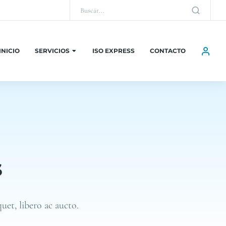
INICIO
SERVICIOS
ISO EXPRESS
CONTACTO
s
uet, libero ac aucto.